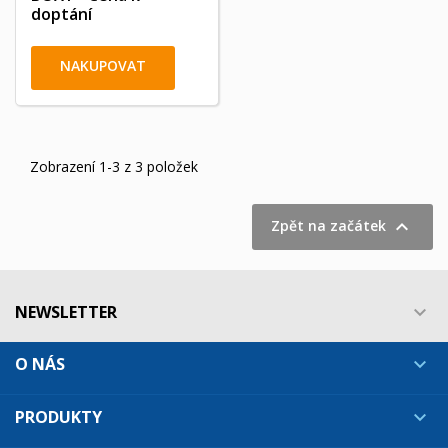
doptání
NAKUPOVAT
Zobrazení 1-3 z 3 položek

Zpět na začátek
NEWSLETTER

O NÁS

PRODUKTY
